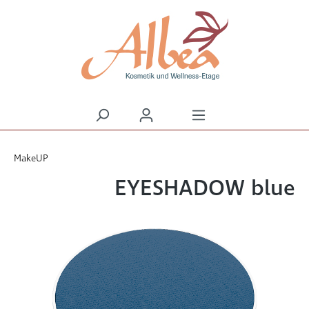
alt springen
MakeUP
EYESHADOW blue